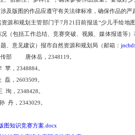
，涉及版图的作品应遵守有关法律标准，确保作品的严
然资源和规划主管部门于
7月
21
日前报送
“少儿手绘地
情况（包括工作总结、竞赛突破、视频、媒体报道等）
问题、意见建议）报市自然资源和规划局（邮箱：
jnch
宣传部
唐休岳，
2348119。
李
苹，
2348884。
杜
磊，
2603509。
王
珣，
2348428。
孙
丹，
2343029。
图知识竞赛方案.docx