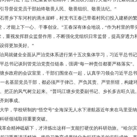
引导督促党员干部始终敬畏人民、敬畏组织、敬畏法纪。”
石塄乡下车河村的滴水崖畔，村支书王春已带着村民们投入建桥的
堂，才能上下一心、干事创业。”王春深有体会地说，“作为村里的带
求，重视发挥群众监督作用，不断强化党组织日常监督，提高穿透力
设得更加美好。”
政治局就健全全面从严治党体系进行第十五次集体学习，习近平总书
平总书记谈到管党治党责任链条，强调“每一种责任都要严格落实”。
塘乡政府的会议室里，干部们围坐在一起，认真学习领会习近平总
们每一名基层党员干部，都必须严于律己、严负其责、严管所辖，构建
、把正的风气树立起来。”普玛江塘乡党委副书记、乡长多吉旺久说
齐则事成。
大学，学校研制的“悟空号”全海深无人水下潜航器近年来在马里亚纳
科研领域取得重要突破。
我革命精神砥砺下，才淬炼出这样一支能打硬仗的科研劲旅。”哈尔