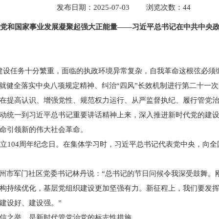
发布日期：2025-07-03
浏览次数：
44
党和国家事业发展凝聚起强大正能量——习近平总书记在中共中央
建设任务十分繁重，面临的执政环境异常复杂，自我革命这根弦必须
局就健全落实中央八项规定精神、纠治“四风”长效机制进行第二十一
在提高认识、增强党性、规范权力运行、从严监督执纪、履行管党
动统一到习近平总书记重要讲话精神上来，深入推进新时代党的建
命引领新的伟大社会革命。
成立104周年纪念日。在集体学习时，习近平总书记代表党中央，向全
福州市军门社区党委书记林丹说：“总书记的节日问候令我深受鼓舞。
构持续优化，基层党组织建设更加坚强有力。新征程上，我们要发
建设好、建设强。”
信之举，是新时代管党治党的标志性措施。