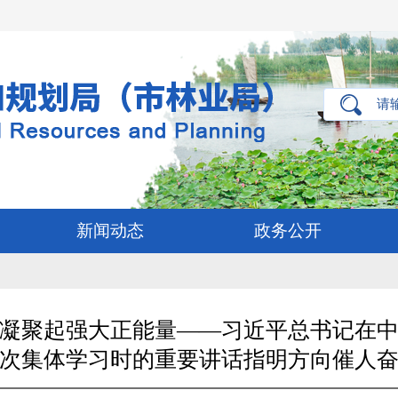
新闻动态
政务公开
凝聚起强大正能量——习近平总书记在
次集体学习时的重要讲话指明方向催人