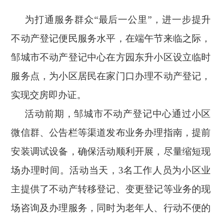
为
打通服务群众
“
最后一公里
”，进一步提升
不动产登记便民服务水平，在端午节来临之际，
邹城市不动产登记中心
在方园东升小区设立临时
服务点，为小区居民在家门口办理不动产登记，
实现交房即办证。
活动前期，邹城市不动产登记中心通过
小区
微信群、公告栏等渠道发布业务办理指南，提前
安装调试设备，
确保
活动顺利开展
，尽量
缩短现
场办理时间
。
活动当天，
3名工作人员为
小区
业
主提供
了
不动产转移登记、变更登记等业务
的
现
场咨询及办理服务，同时
为
老年人、行动不便
的