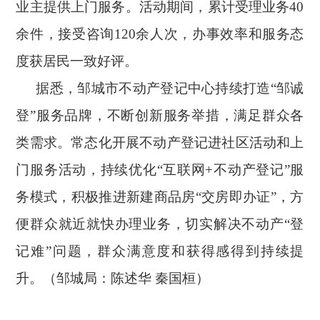
业主
提供上门服务。活动期间，累计受理业务
40
余件，接受咨询120余人次，办事效率
和服务态
度
获居民一致好评。
据悉，邹城市不动产登记中心持续
打造
“
邹诚
登
”
服务品牌，
不断创新服务举措，满足
群众
各
类
需求
。常态化
开展不动产登记进社区活动
和上
门服务活动
，持续优化
“
互联网
+不动产登记
”服
务
模式，
积极
推进新建商品房
“
交房即办证
”
，方
便群众就近
就快
办理业务，切实解决不动产
“
登
记难
”
问题，群众满意度和获得感
得到持续提
升
。（邹城局：陈述华
秦国桓）