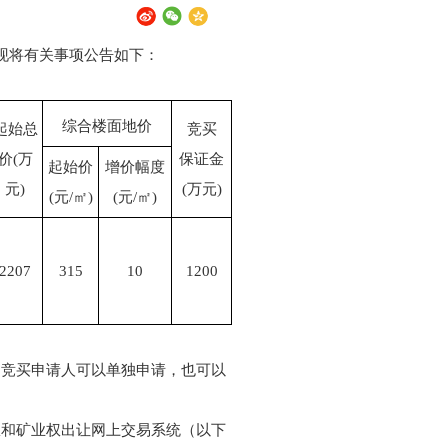
现将有关事项公告如下：
综合楼面地价
起始总
竞买
价(万
保证金
起始价
增价幅度
元)
(万元)
(元/㎡)
(元/㎡)
2207
315
10
1200
。竞买申请人可以单独申请，也可以
权和矿业权出让网上交易系统（以下