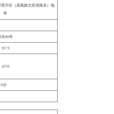
9号五里营片区（居禹路北安澄路东）地
块
商业40年
3573
1070
10分