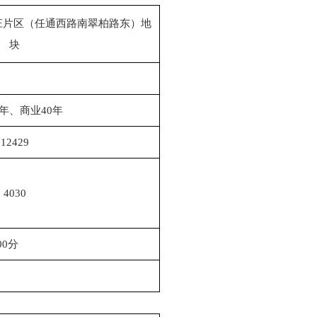
0号岱庄片区（任通西路南翠柏路东）地
块
0年、商业40年
12429
4030
00分