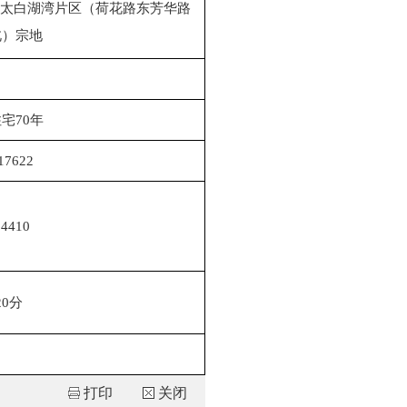
14号太白湖湾片区（荷花路东芳华路
北）宗地
宅70年
17622
4410
20分
打印
关闭